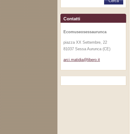
Contatti
Ecomuseosessaurunca
piazza XX Settembre, 22
81037 Sessa Aurunca (CE)
arci.mat
idia@lib
ero.it