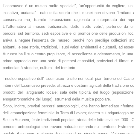
L’ecomuseo è un museo molto speciale”, “un’opportunità da cogliere, un 
iniziativa, audacia”: nato sulla scorta che i musei non devono “limitarsi a
conservare ma, tramite l’esposizione ragionata e interpretata dei rep
E’l’alternativa al museo tradizionale, detto ‘sotto vetro’, partendo da 
percorsi sul territorio, sedi espositive e di promozione delle produzioni loc
arriva a negare l’essenza del museo, perché non predilige collezioni stori
abitanti, le sue storie, tradizioni, i suoi valori ambientali e culturali, ad ess
Aurunco ha il suo centro propulsore, di accoglienza e orientamento, in una
primo approccio con una serie di percorsi espositivi, proiezioni di filmati e
particolarità storiche, culturali del territorio.
l nucleo espositivo dell’ Ecomuseo è sito nei locali pian terreno del Castel
interni dell’Ecomuseo prevede: attrezzi e costumi agricoli della tradizione con
prodotti dell' artigianato locale; sala delle tipicità del luogo (esposizio
enogastronomiche del luogo); strumenti della musica popolare.
Sono, inoltre, previsti percorsi antropologici, che hanno immediato riferimen
dell' emancipazione femminile in Terra di Lavoro; ricerca sul brigantaggio nell
Sessa Aurunca; feste tradizionali popolari; storia delle lotte civili nel ‘900. 
percorsi antropologici che trovano naturale rimando sul territorio. Estrem
guidato il recupero e rilancio di un’area di un piccolo paese: Valogno pi