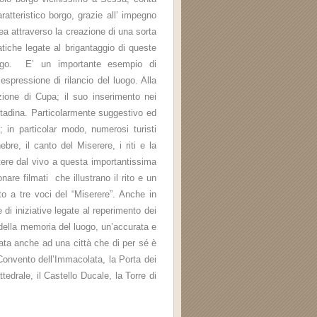
ratteristico borgo, grazie all’ impegno
rea attraverso la creazione di una sorta
matiche legate al brigantaggio di queste
luogo. E’ un importante esempio di
spressione di rilancio del luogo. Alla
azione di Cupa; il suo inserimento nei
ontadina. Particolarmente suggestivo ed
; in particolar modo, numerosi turisti
bre, il canto del Miserere, i riti e la
tere dal vivo a questa importantissima
nare filmati che illustrano il rito e un
nto a tre voci del “Miserere”. Anche in
di iniziative legate al reperimento dei
’ della memoria del luogo, un’accurata e
ta anche ad una città che di per sé è
Convento dell’Immacolata, la Porta dei
tedrale, il Castello Ducale, la Torre di