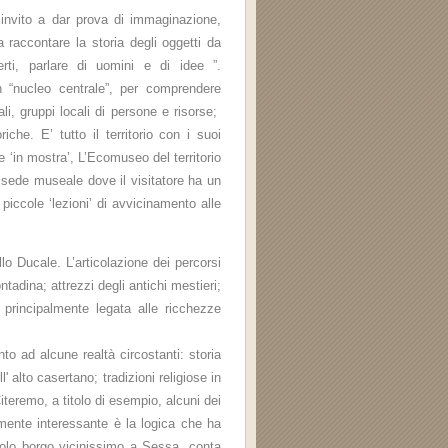
invito a dar prova di immaginazione,
 raccontare la storia degli oggetti da
erti, parlare di uomini e di idee ”.
un “nucleo centrale”, per comprendere
ali, gruppi locali di persone e risorse;
che. E’ tutto il territorio con i suoi
ere ‘in mostra’, L’Ecomuseo del territorio
 sede museale dove il visitatore ha un
 piccole ‘lezioni’ di avvicinamento alle
lo Ducale. L’articolazione dei percorsi
tadina; attrezzi degli antichi mestieri;
ne principalmente legata alle ricchezze
to ad alcune realtà circostanti: storia
' alto casertano; tradizioni religiose in
Citeremo, a titolo di esempio, alcuni dei
amente interessante è la logica che ha
ccolo borgo vicinissimo a Sessa, conta