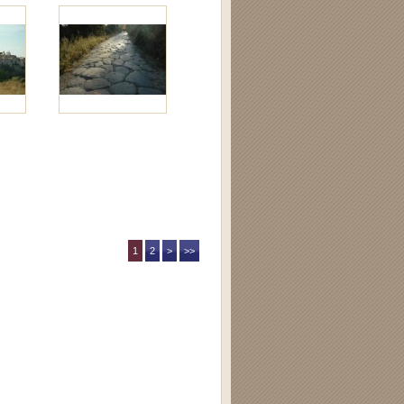
1
2
>
>>