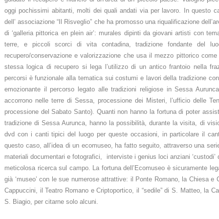
oggi pochissimi abitanti, molti dei quali andati via per lavoro. In questo ca
dell’ associazione “Il Risveglio” che ha promosso una riqualificazione dell’a
di ‘galleria pittorica en plein air’: murales dipinti da giovani artisti con te
terre, e piccoli scorci di vita contadina, tradizione fondante del 
recupero/conservazione e valorizzazione che usa il mezzo pittorico come e
stessa logica di recupero si lega l’utilizzo di un antico frantoio nella fr
percorsi è funzionale alla tematica sui costumi e lavori della tradizione c
emozionante il percorso legato alle tradizioni religiose in Sessa Aurunca
accorrono nelle terre di Sessa, processione dei Misteri, l’ufficio delle Tene
processione del Sabato Santo). Quanti non hanno la fortuna di poter assis
tradizione di Sessa Aurunca, hanno la possibilità, durante la visita, di visio
dvd con i canti tipici del luogo per queste occasioni, in particolare il ca
questo caso, all’idea di un ecomuseo, ha fatto seguito, attraverso una serie 
materiali documentari e fotografici, interviste i genius loci anziani ‘custodi
meticolosa ricerca sul campo. La fortuna dell’Ecomuseo è sicuramente lega
già ‘museo’ con le sue numerose attrattive: il Ponte Romano, la Chiesa e 
Cappuccini, il Teatro Romano e Criptoportico, il “sedile” di S. Matteo, la Cat
S. Biagio, per citarne solo alcuni.