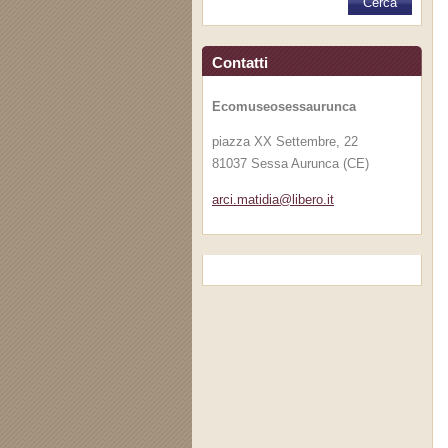
Contatti
Ecomuseosessaurunca
piazza XX Settembre, 22
81037 Sessa Aurunca (CE)
arci.mat
idia@lib
ero.it