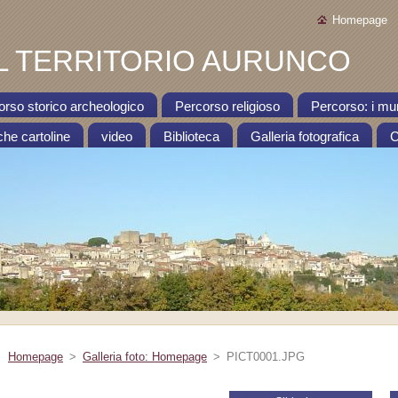
Homepage
 TERRITORIO AURUNCO
orso storico archeologico
Percorso religioso
Percorso: i mu
che cartoline
video
Biblioteca
Galleria fotografica
C
Homepage
>
Galleria foto: Homepage
>
PICT0001.JPG