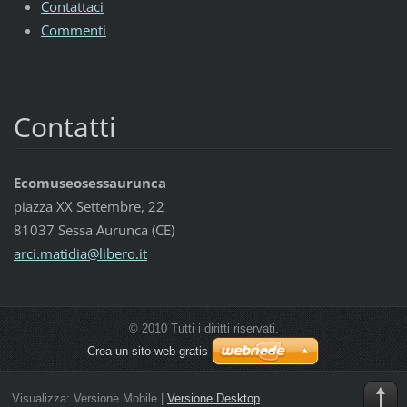
Contattaci
Commenti
Contatti
Ecomuseosessaurunca
piazza XX Settembre, 22
81037 Sessa Aurunca (CE)
arci.mat
idia@lib
ero.it
© 2010 Tutti i diritti riservati.
Crea un sito web gratis
Visualizza:
Versione Mobile
|
Versione Desktop