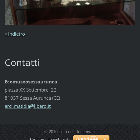
« Indietro
Contatti
Ecomuseosessaurunca
piazza XX Settembre, 22
81037 Sessa Aurunca (CE)
arci.mat
idia@lib
ero.it
© 2010 Tutti i diritti riservati.
Crea un sito web gratis