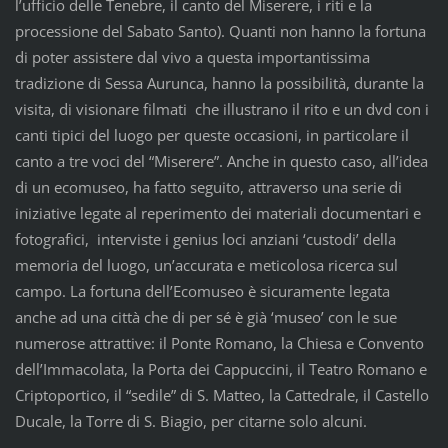
l’ufficio delle Tenebre, il canto del Miserere, i riti e la
processione del Sabato Santo). Quanti non hanno la fortuna
di poter assistere dal vivo a questa importantissima
tradizione di Sessa Aurunca, hanno la possibilità, durante la
visita, di visionare filmati che illustrano il rito e un dvd con i
canti tipici del luogo per queste occasioni, in particolare il
canto a tre voci del “Miserere”. Anche in questo caso, all’idea
di un ecomuseo, ha fatto seguito, attraverso una serie di
iniziative legate al reperimento dei materiali documentari e
fotografici, interviste i genius loci anziani ‘custodi’ della
memoria del luogo, un’accurata e meticolosa ricerca sul
campo. La fortuna dell’Ecomuseo è sicuramente legata
anche ad una città che di per sé è già ‘museo’ con le sue
numerose attrattive: il Ponte Romano, la Chiesa e Convento
dell’Immacolata, la Porta dei Cappuccini, il Teatro Romano e
Criptoportico, il “sedile” di S. Matteo, la Cattedrale, il Castello
Ducale, la Torre di S. Biagio, per citarne solo alcuni.