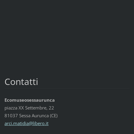
Contatti
Ecomuseosessaurunca
piazza XX Settembre, 22
81037 Sessa Aurunca (CE)
arci.mat
idia@lib
ero.it