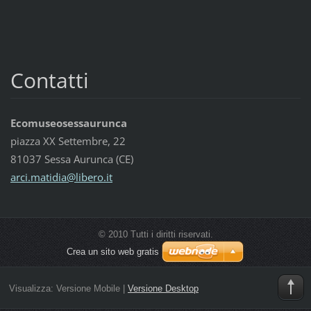
Contatti
Ecomuseosessaurunca
piazza XX Settembre, 22
81037 Sessa Aurunca (CE)
arci.mat
idia@lib
ero.it
© 2010 Tutti i diritti riservati.
Crea un sito web gratis
Visualizza:
Versione Mobile
|
Versione Desktop