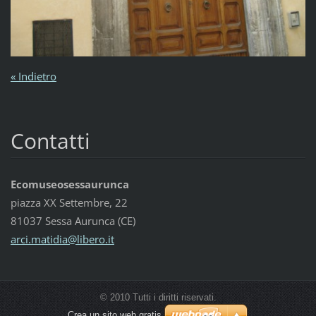
« Indietro
Contatti
Ecomuseosessaurunca
piazza XX Settembre, 22
81037 Sessa Aurunca (CE)
arci.mat
idia@lib
ero.it
© 2010 Tutti i diritti riservati.
Crea un sito web gratis