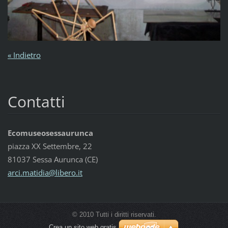
« Indietro
Contatti
Ecomuseosessaurunca
piazza XX Settembre, 22
81037 Sessa Aurunca (CE)
arci.mat
idia@lib
ero.it
© 2010 Tutti i diritti riservati.
Crea un sito web gratis